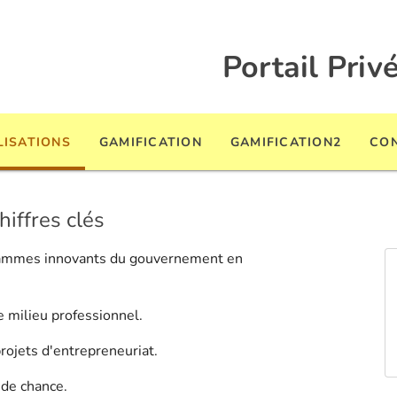
Portail Priv
LISATIONS
GAMIFICATION
GAMIFICATION2
CO
ffres clés
grammes innovants du gouvernement en
 milieu professionnel.
ojets d'entrepreneuriat.
nde chance.